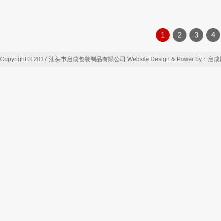
1
2
3
4
Copyright © 2017 汕头市启成包装制品有限公司 Website Design & Power by：