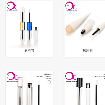
唇彩管
唇彩管