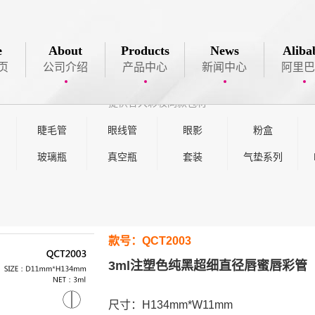
PRODUCT
LIST
e
About
Products
News
Aliba

页
公司介绍
产品中心
新闻中心
阿里巴
产品中心
提供各大彩妆同款包材
睫毛管
眼线管
眼影
粉盒
玻璃瓶
真空瓶
套装
气垫系列
款号：QCT2003
3ml注塑色纯黑超细直径唇蜜唇彩管
尺寸：H134mm*W11mm