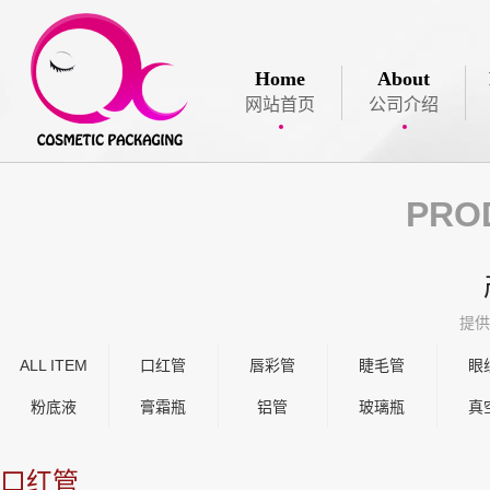
Home
About
网站首页
公司介绍
PRO
提供
ALL ITEM
口红管
唇彩管
睫毛管
眼
粉底液
膏霜瓶
铝管
玻璃瓶
真
口红管