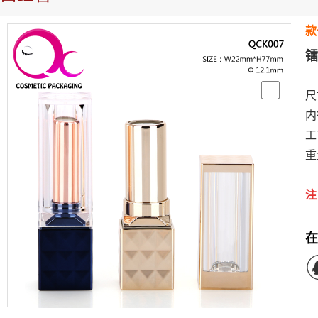
款
镭
尺
内
工
重
注
在