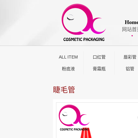
Hom
网站首
ALL ITEM
口红管
唇彩管
粉底液
膏霜瓶
铝管
睫毛管