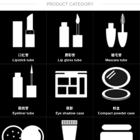
PRODUCT CATEGORY
口红管
唇彩管
睫毛管
Lipstick tube
Lip gloss tube
Mascara tube
眼线管
眼影
粉盒
Eyeliner tube
Eye shadow case
Compact powder case