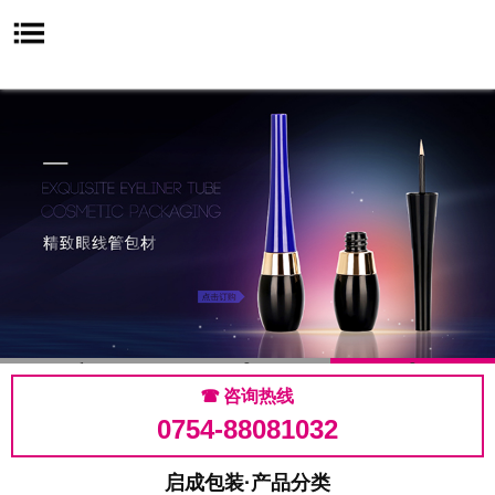
1
2
3

咨询热线
0754-88081032
启成包装·产品分类