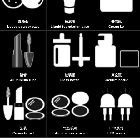
散粉盒
粉底液
膏霜瓶
Loose powder case
Liquid foundation case
Cream jar
铝管
玻璃瓶
真空瓶
Aluminium tube
Glass bottle
Vacuum bottle
套装
气垫系列
LED系列
Cosmetic set
Air cushion series
LED series