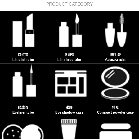
PRODUCT CATEGORY
口红管
唇彩管
睫毛管
Lipstick tube
Lip gloss tube
Mascara tube
眼线管
眼影
粉盒
Eyeliner tube
Eye shadow case
Compact powder case